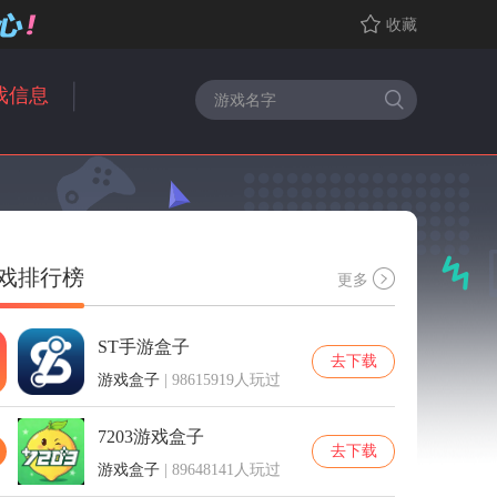
收藏
戏信息
戏排行榜
更多
ST手游盒子
去下载
游戏盒子
| 98615919人玩过
7203游戏盒子
去下载
游戏盒子
| 89648141人玩过