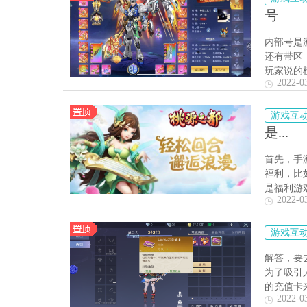
号
内部号是
还有带区
玩家说的
2022-0
游戏互
是...
首先，手
福利，比
是福利游
2022-0
游戏互
解答，要
为了吸引
的充值卡来
2022-0