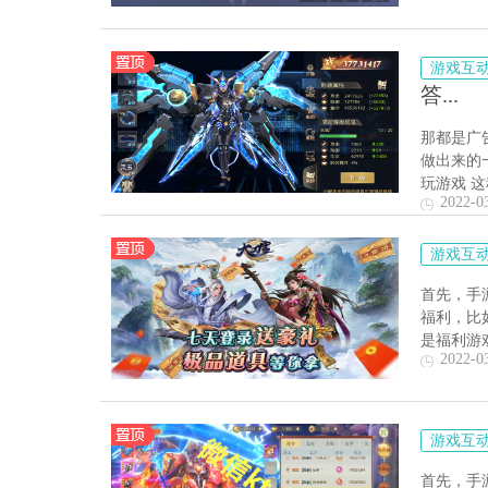
游戏互
答...
那都是广
做出来的
玩游戏 这
2022-0
游戏互
首先，手
福利，比
是福利游
2022-0
游戏互
首先，手