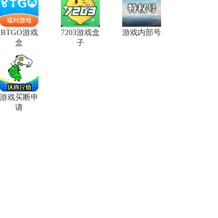
BTGO游戏
7203游戏盒
游戏内部号
盒
子
游戏买断申
请