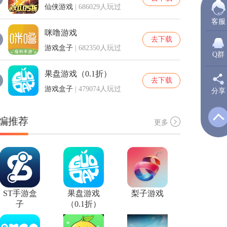
仙侠游戏
| 686029人玩过
客服
咪噜游戏
去下载
游戏盒子
| 682350人玩过
Q群
果盘游戏（0.1折）
去下载
游戏盒子
| 479074人玩过
分享
新
编推荐
更多
Q
Q
ST手游盒
果盘游戏
梨子游戏
子
（0.1折）