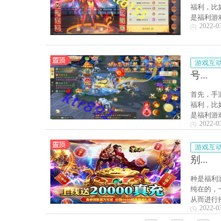
福利，比
是福利游
2022-0
游戏互
号...
首先，手
福利，比
是福利游
2022-0
游戏互
别...
种是福利
纯在的，
从而进行
2022-0