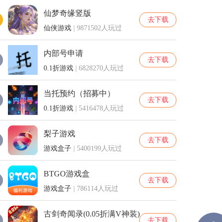
仙梦奇缘竖版
去下载
仙侠游戏
| 9871502人玩过
内部号申请
去下载
0.1折游戏
| 6828270人玩过
当托预约（招募中）
去下载
0.1折游戏
| 5416478人玩过
梨子游戏
去下载
游戏盒子
| 5400199人玩过
BTGO游戏盒
去下载
游戏盒子
| 786114人玩过
古剑奇闻录(0.05折满V神装)
去下载