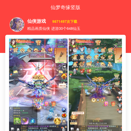
仙梦奇缘竖版
仙侠游戏
9871497次下载
精品画质仙侠 进游30个648仙玉