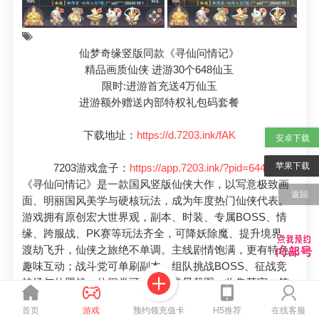
仙梦奇缘竖版同款《寻仙问情记》
精品画质仙侠 进游30个648仙玉
限时:进游首充送4万仙玉
进游额外赠送内部特权礼包码套餐
下载地址：
https://d.7203.ink/fAK
安卓下载
苹果下载
7203游戏盒子：
https://app.7203.ink/?pid=644
《寻仙问情记》是一款国风竖版仙侠大作，以写意极致画
返回
面、明丽国风美学与硬核玩法，成为年度热门仙侠代表。
游戏拥有原创宏大世界观，副本、时装、专属BOSS、情
缘、跨服战、PK赛等玩法齐全，可降妖除魔、提升境界、
渡劫飞升，仙侠之旅绝不单调。主线剧情饱满，更有特色
趣味互动；战斗党可单刷副本、组队挑战BOSS、征战竞
技场与仙盟战；休闲党可用轻功赏景截图、收集萌宠、答
题挖宝、解锁成就。无论热血竞技还是佛系养成，每位玩
预约领充值卡
首页
游戏
H5推荐
在线客服
家都能在此找到专属乐趣，沉浸式畅游东方仙途。