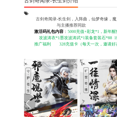
古剑奇闻录-长生剑介绍
古剑奇闻录-长生剑，入阵曲，仙梦奇缘，
与主播推荐同
激活码礼包内容
：
5000充值+彩龙*1，新年
攻波涛衣*1墨攻波涛武*1装备套装石*88 1
推广福利
328充值卡（每天一次，邀请
首充福利
648充值卡*1、
98元超级福利
88888灵玉宝箱(按等级领
将-斗
每日礼包
1000充值卡
（自动
关注+粉丝团
装备套装石*88 1级攻
等级福利
充值返
单日100
1000—
3000-5
5000