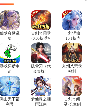
仙梦奇缘竖
古剑奇闻录
一剑斩仙
版
(0.05折满V
（0.1折内
神装)
部号）
游戏买断申
破雪刃（代
九州八荒录
请
金券版）
福利
蜀山天下福
梦仙灵之烟
古剑奇闻
利号
雨江南
录-长生剑