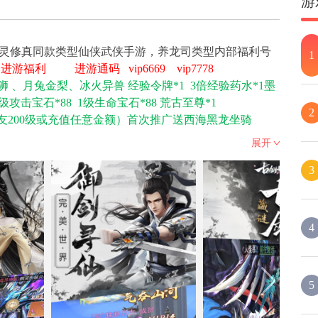
游
魔灵修真同款类型仙侠武侠手游，养龙司类型内部福利号
1
款
进游福利
进游通码 vip6669 vip7778
醒狮 、月兔金梨、冰火异兽 经验令牌*1 3倍经验药水*1墨
级攻击宝石*88 1级生命宝石*88 荒古至尊*1
2
好友200级或充值任意金额）首次推广送西海黑龙坐骑
强化石*50、强化水晶*50、战纹印玺*8
展开
取)、强化石*888、强化水晶*888、战纹印玺*88、绝版神
3
战胜佛*1
发放上线10分钟） 系统邮件自动发放
击宝石*88 1级生命宝石*88 神将-荒古至尊*1
战力福利都有送真实充值
4
利
封顶40倍
返利倍数
0以下
30倍
3000
30倍
5
000
30倍
以上
30倍