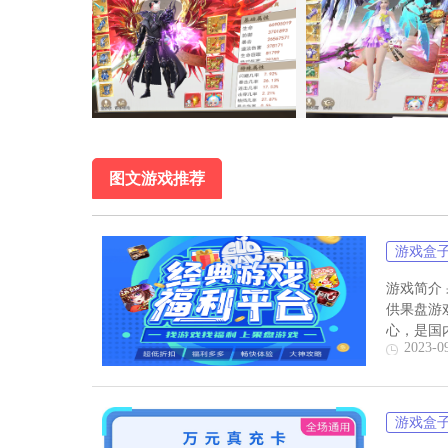
同一固
《古剑奇闻录》游戏是一款修真主题风格人物角色游戏，让玩
岗位可随意觉醒，近身武器远程控制各有千秋，心爱岗位随你饰演
赛、销售市场摆地摊、跟踪仇敌这些，造就你的冠军之路。依靠传
的人物建模与真实的自然环境层次感，匹敌电脑网游级次世代游戏
打开全员携手并肩美好御剑之行。传统式修真，青云之巅，再续情
图文游戏推荐
装，抢BOSS爆橙装，激情热情的修仙之路就在你脚底，赶快来造
聊，即时联机，游戏交朋友都不耽误，更有完婚系统软件，携手并肩
游戏盒
游戏简介
供果盘游
心，是国
2023-0
游戏盒