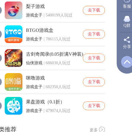
梨子游戏
客服
去下载
游戏盒子
| 5400199人玩过
Q群
BTGO游戏盒
去下载
游戏盒子
| 786115人玩过
分享
新
古剑奇闻录(0.05折满V神装)
去下载
仙侠游戏
| 686030人玩过
Q
咪噜游戏
去下载
游戏盒子
| 682350人玩过
Q
果盘游戏（0.1折）
去下载
游戏盒子
| 479074人玩过
类推荐
更多