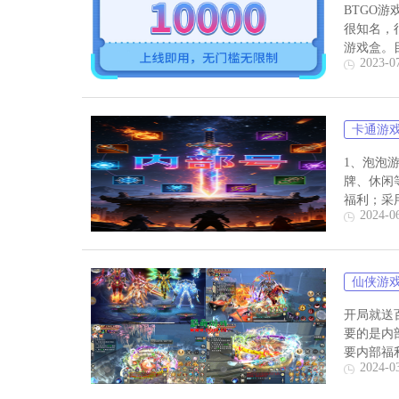
BTGO
很知名，
游戏盒。目
2023-0
卡通游
1、泡泡游
牌、休闲
福利；采用
2024-0
仙侠游
开局就送
要的是内
要内部福
2024-0