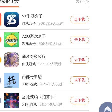
戏排行榜
更多
ST手游盒子
去下载
游戏盒子
| 98615919人玩过
7203游戏盒子
去下载
游戏盒子
| 89648142人玩过
仙梦奇缘竖版
去下载
仙侠游戏
| 9871502人玩过
内部号申请
去下载
0.1折游戏
| 6828271人玩过
当托预约（招募中）
去下载
0.1折游戏
| 5416479人玩过