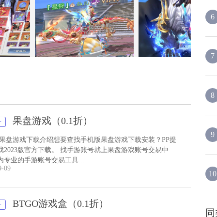
定充值卡激活码：
6
家感受到3D精致的修真情景，游戏中玩家必须寻找武器的所属，多种多样
。游戏还有着极其丰富多彩的游戏玩法，组队对战、修罗战场、排位赛比
说故事的能量进行灭魔斩妖的重担，在这儿体会修真世界的精致历险。精美
7
界面主要表现技术性引进手游游戏画面质量展现，唯美意境风格扣人心弦，
缘，酷炫方式，时尚潮流新游戏玩法，霸气侧漏战阵，运筹帷幄，绮丽服
就一番仙侠传奇吧！多种互动游戏玩法产生不亦乐乎的快乐，随时与萌妹子闲
8
同修，修仙风云录已不孤独。开局就送仙鹤，送大招，让你秒杀BOSS！
果盘游戏（0.1折）
子
9
 果盘游戏下载介绍想要查找手机版果盘游戏下载安装？PP提
戏2023版官方下载。 找手游账号就上果盘游戏账号交易中
内专业的手游账号交易工具...
9-09
10
BTGO游戏盒（0.1折）
子
同