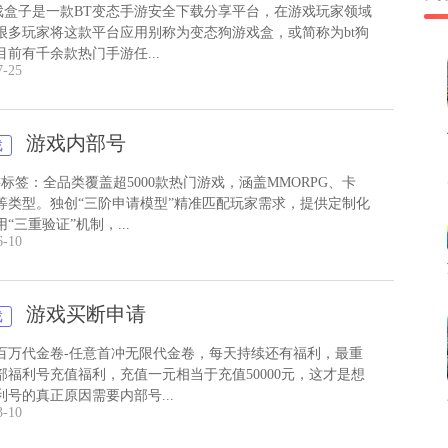
游戏盒子是一款BT变态手游安全下载分享平台，在游戏玩家领域
很多玩家将这款平台应用别称为变态狗游戏盒，或简称为bt狗
前有千余款热门手游任...
7-25
游戏内部号
戏
标签：全品类覆盖超5000款热门游戏，涵盖MMORPG、卡
等类型。独创“三阶申请模型”精准匹配玩家需求，提供定制化
“三重验证”机制，...
6-10
游戏买断申请
戏
百万代金卷-任意首冲无限代金卷，每天持续还有福利，最重
部福利号充值福利，充值一元相当于充值50000元，这才是想
利号的真正原因需要内部号...
3-10