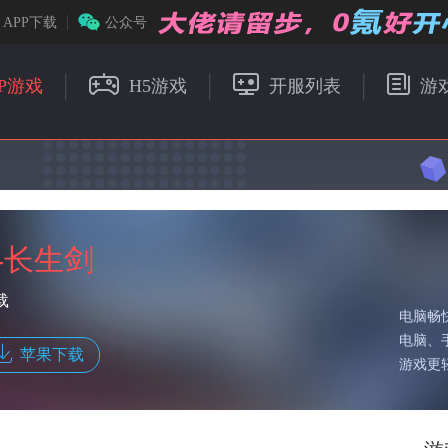
APP下载
公众号
P游戏
H5游戏
开服列表
游
-长生剑
载
电脑畅
电脑、
苹果下载
游戏更