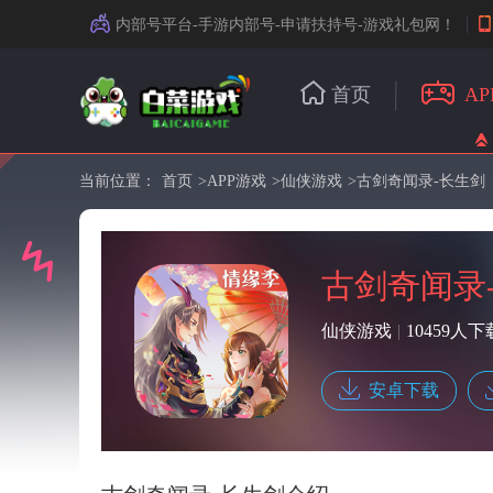
内部号平台-手游内部号-申请扶持号-游戏礼包网！
首页
AP
当前位置：
首页
>
APP游戏
>
仙侠游戏
>古剑奇闻录-长生剑
古剑奇闻录
仙侠游戏
|
10459人下
安卓下载