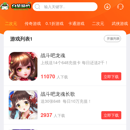
输入关键字..
仙侠游戏
二次元
传奇游戏
0.1折游戏
卡通游戏
二次元
武侠游戏
游戏列表1
开服列表
战斗吧龙魂
上线送14个648充值卡 每日还送2千！
11070
立即下载
人下载
战斗吧龙魂长歌
送30张648 每日10万充值！
2937
立即下载
人下载