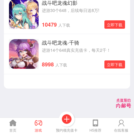
战斗吧龙魂幻影
进游30个648，后续每日送8万!
10479
立即下载
人下载
战斗吧龙魂-千骑
进游14个648真实充值卡，每天2千！
8998
立即下载
人下载
预约领充值卡
首页
游戏
H5推荐
在线客服