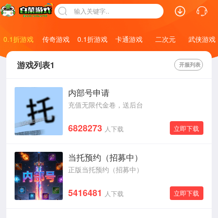
输入关键字..
0.1折游戏
仙侠游戏
传奇游戏
0.1折游戏
卡通游戏
二次元
武侠游戏
游戏列表1
开服列表
内部号申请
充值无限代金卷，送后台
6828273
立即下载
人下载
当托预约（招募中）
正版当托预约（招募中）
5416481
立即下载
人下载