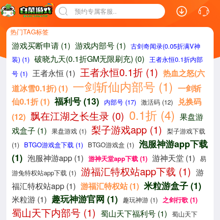
预约专属客服..
热门TAG标签
游戏买断申请 (1)
游戏内部号 (1)
古剑奇闻录(0.05折满V神
破晓九天(0.1折GM无限刷充) (0)
装) (1)
王者永恒0.1折内部
王者永恒0.1折 (1)
王者永恒 (1)
热血之怒(六
号 (1)
一剑斩仙内部号 (1)
道冰雪0.1折) (1)
一剑斩
福利号 (13)
仙0.1折 (1)
兑换码
内部号 (17)
激活码 (12)
0.1折 (4)
飘在江湖之长生录 (0)
(12)
果盘游
梨子游戏app (1)
戏盒子 (1)
果盘游戏 (1)
梨子游戏下载
泡服神游app下载
(1)
BTGO游戏盒下载 (1)
BTGO游戏盒 (1)
(1)
泡服神游app (1)
游神天堂 (1)
游神天堂app下载 (1)
易
游福汇特权站app下载 (1)
游
游兔特权站app下载 (1)
米粒游盒子 (1)
福汇特权站app (1)
游福汇特权站 (1)
趣玩神游官网 (1)
米粒游 (1)
趣玩神游 (1)
之剑行歌 (1)
蜀山天下内部号 (1)
蜀山天下福利号 (1)
蜀山天下