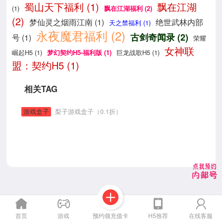
蜀山天下福利 (1)
飘在江湖
(1)
飘在江湖福利 (2)
(2)
梦仙灵之烟雨江南 (1)
绝世武林内部
天之禁福利 (1)
永夜魔君福利 (2)
古剑奇闻录 (2)
号 (1)
荣耀
女神联
崛起H5 (1)
梦幻契约H5-福利版 (1)
巨龙战歌H5 (1)
盟：契约H5 (1)
相关TAG
游戏盒子
梨子游戏盒子（0.1折）
预约领充值卡
首页
游戏
H5推荐
在线客服