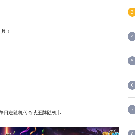
3
道具！
4
5
6
！
7
券，每日送随机传奇或王牌随机卡
8