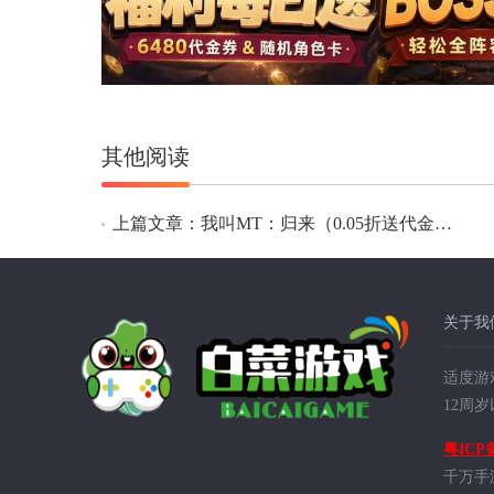
其他阅读
上篇文章：我叫MT：归来（0.05折送代金传奇卡）
关于我
适度游
12周
粤ICP备
千万手游