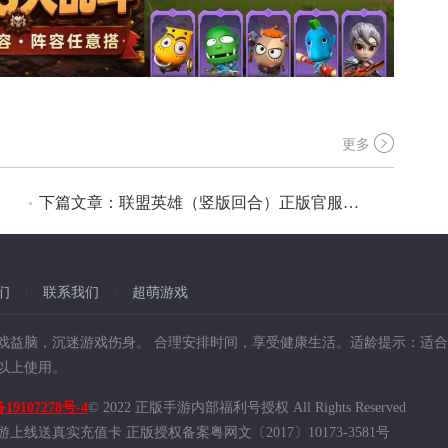
更多
下篇文章：联盟英雄（竖版回合）正版官服 异兽在山海经典回合 百亿代金版
们
|
联系我们
|
超萌游戏
戏益脑，沉迷游戏伤身。 合理安排时间，享受健康生活。适龄提示：适合
岁以上使用。
19107278号-4
© 2022 正版手游内部福利号授权 All Rights Reserved
上线送真实充值卡 正版授权备案粤网文〔2017〕10173-3581号