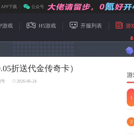
APP下载
公众号
P游戏
H5游戏
开服列表
游
.05折送代金传奇卡）
游
利号
2026-06-24
1
2