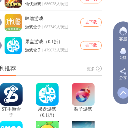
仙侠游戏
| 686028人玩过
咪噜游戏
去下载
游戏盒子
| 682349人玩过
客服
果盘游戏（0.1折）
去下载
游戏盒子
| 479073人玩过
Q群
利推荐
更多
分享
新
Q
ST手游盒
果盘游戏
梨子游戏
子
（0.1折）
Q