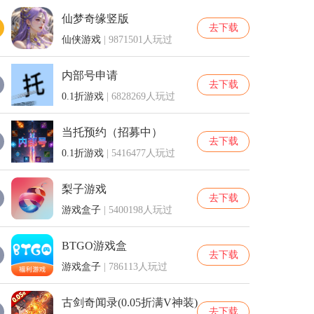
仙梦奇缘竖版
去下载
仙侠游戏
| 9871501人玩过
内部号申请
去下载
0.1折游戏
| 6828269人玩过
当托预约（招募中）
去下载
0.1折游戏
| 5416477人玩过
梨子游戏
去下载
游戏盒子
| 5400198人玩过
BTGO游戏盒
去下载
游戏盒子
| 786113人玩过
古剑奇闻录(0.05折满V神装)
去下载