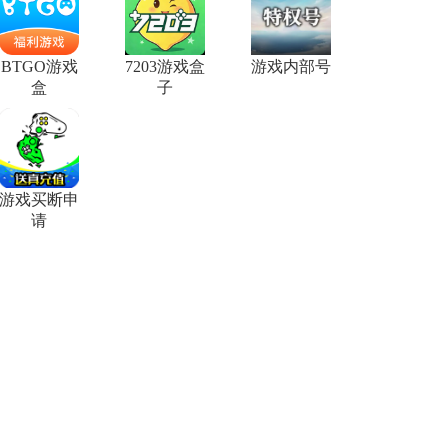
BTGO游戏
7203游戏盒
游戏内部号
盒
子
游戏买断申
请