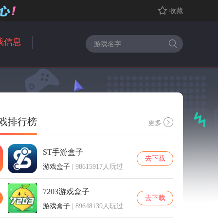
收藏
戏信息
戏排行榜
更多
ST手游盒子
去下载
游戏盒子
| 98615917人玩过
7203游戏盒子
去下载
游戏盒子
| 89648139人玩过