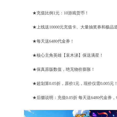
★充值比例1元：10游戏货币！
★上线送10000元充值卡、大量抽奖券和极品
★每天送6480代金券！
★核心主角英雄【哀木涕】保送满星！
★保真原版数值，绝无物价膨胀！
★超划算0.05折，原价1元，现价仅需0.005元
★后缀说明：充值0.05折 每天送6480代金