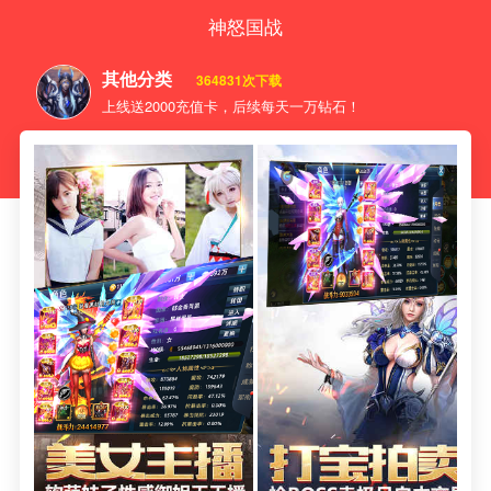
神怒国战
其他分类
364831次下载
上线送2000充值卡，后续每天一万钻石！