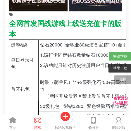
全网首发国战游戏上线送充值卡的版
本
进游福利
钻石20000
+全职业30级装备宝箱*10+金币*
1.该打卡固定钻石数量
钻石10000
安卓下载
每日登录礼
2.该功能只针对历史注册用户当日上线触发
包
苹果下载
返回
时装（萌兽风）*1+2级强化石*50+高级淬炼
首充礼包
*1
（新区开放后老区禁止发放首充！禁止创
30级礼包
绑钻3280 紫色经验药水*2+蓝色
绑钻4500 橙色经验药水*2+紫色
45级礼包
*10
预约领充值卡
首页
游戏
H5推荐
在线客服