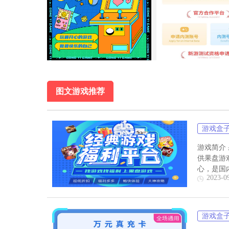
3、联系官网专员，申请你想要的内部号
4、等待专员的回复，即可咨询所有问题
5、申请之后，根据专员的提醒，领取福
（游戏手游门槛，内部号特权原因，近期出现
内服号特权站唯一网址：
www.
youfuhui.
图文游戏推荐
游戏盒
游戏简介
供果盘游
心，是国
2023-0
游戏盒