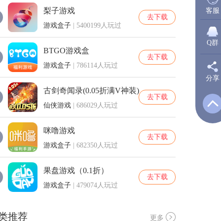
梨子游戏
客服
去下载
游戏盒子
| 5400199人玩过
Q群
BTGO游戏盒
去下载
游戏盒子
| 786114人玩过
分享
新
古剑奇闻录(0.05折满V神装)
去下载
仙侠游戏
| 686029人玩过
Q
咪噜游戏
去下载
游戏盒子
| 682350人玩过
Q
果盘游戏（0.1折）
去下载
游戏盒子
| 479074人玩过
类推荐
更多