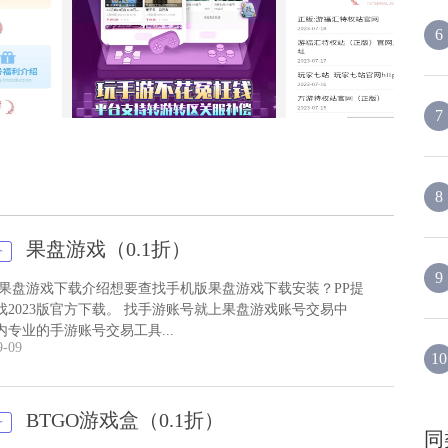
6
利即可
盗版的很多请认准官网预约地址）
7
com
8
果盘游戏（0.1折）
子
9
 果盘游戏下载介绍想要查找手机版果盘游戏下载安装？PP提
戏2023版官方下载。 找手游账号就上果盘游戏账号交易中
内专业的手游账号交易工具...
9-09
10
BTGO游戏盒（0.1折）
子
同