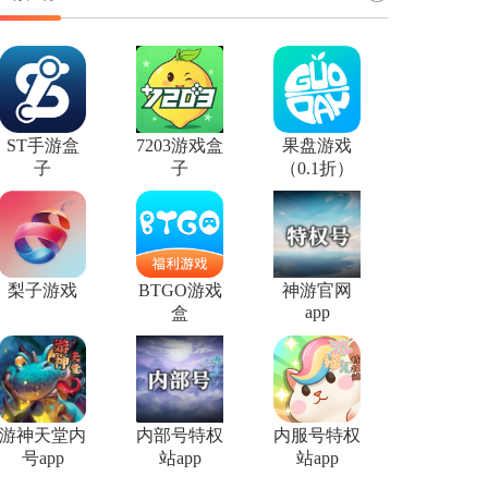
ST手游盒
7203游戏盒
果盘游戏
子
子
（0.1折）
梨子游戏
BTGO游戏
神游官网
app
盒
游神天堂内
内部号特权
内服号特权
号app
站app
站app