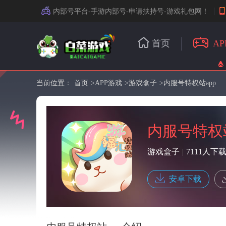
内部号平台-手游内部号-申请扶持号-游戏礼包网！
首页
AP
当前位置：
首页
>
APP游戏
>
游戏盒子
>内服号特权站app
内服号特权站
游戏盒子
|
7111人下
安卓下载