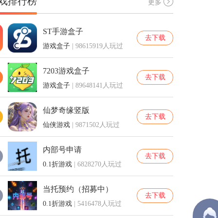
戏排行榜
更多
ST手游盒子
去下载
游戏盒子
| 98615919人玩过
7203游戏盒子
去下载
游戏盒子
| 89648141人玩过
仙梦奇缘竖版
去下载
仙侠游戏
| 9871502人玩过
内部号申请
去下载
0.1折游戏
| 6828270人玩过
当托预约（招募中）
去下载
0.1折游戏
| 5416478人玩过