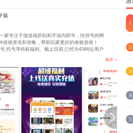
游
下载
1
为一家专注于做游戏折扣和手游内部号，扶持号的网
种游戏资讯和攻略，帮助玩家更好的体验游戏！
2
号,托号等特权福利。截止目前,已经为4386位用户
展开
3
扣号，福利号，资源号，托号为一体的官方发布平台
*在百度创办而成，在短时间内利用在职期间积累的人
号，官网内不仅可以申请上千款游戏内部号等特殊账
4
等功能，基本是目前最受欢迎的游戏官网，每天官网
特权站
/
内服号特权站官网
，或是输入网址：
5
页点击窗口，点击进入