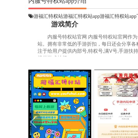
内服号特权站app介绍
游福汇特权站
游福汇特权站app
游福汇特权站app
游戏简介
内服号特权站官网 内服号特权站官网作
站。拥有非常低的手游折扣，每日还会分享各
注于给用户提供内部号,特权号,满V号,手游扶持
提供游戏特权。
这是一个集内部号，内测号，特权号，折
在2018年由知名上市游戏公司高管王*
脉，迅速垄断了，世面上90%的特殊游戏账
号，还可以查询各种游戏攻略，游戏最新新闻
内都会发布少量申请内部号等资格。
内服号特权站官网
内部号申请流程：
1、首先在百度搜索等平台搜索：
内服号
http://youfuhui.com
，进入
2、进入官网之后，在主界面可以看见主