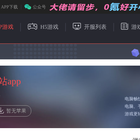
APP下载
公众号
P游戏
H5游戏
开服列表
游
app
载
电脑畅
电脑、
暂无苹果
游戏更