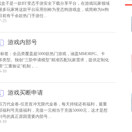
游戏盒子是一款BT变态手游安全下载分享平台，在游戏玩家领域
很多玩家将这款平台应用别称为变态狗游戏盒，或简称为bt狗
前有千余款热门手游任...
7-25
游戏内部号
戏
标签：全品类覆盖超5000款热门游戏，涵盖MMORPG、卡
等类型。独创“三阶申请模型”精准匹配玩家需求，提供定制化
“三重验证”机制，...
6-10
游戏买断申请
戏
百万代金卷-任意首冲无限代金卷，每天持续还有福利，最重
部福利号充值福利，充值一元相当于充值50000元，这才是想
利号的真正原因需要内部号...
3-10