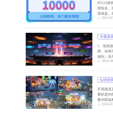
BTGO
很知名，
游戏盒。目
2023-0
卡通游
1、泡泡游
牌、休闲
福利；采用
2024-0
仙侠游
开局就送
要的是内
要内部福
2024-0