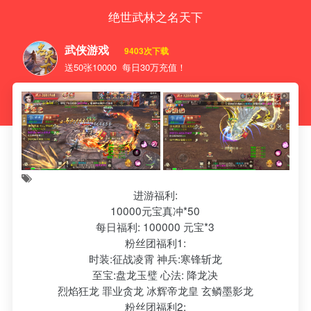
绝世武林之名天下
武侠游戏
9403次下载
送50张10000 每日30万充值！
进游福利:
10000元宝真冲*50
每日福利: 100000 元宝*3
粉丝团福利1:
时装:征战凌霄 神兵:寒锋斩龙
至宝:盘龙玉璧 心法: 降龙决
烈焰狂龙 罪业贪龙 冰辉帝龙皇 玄鳞墨影龙
粉丝团福利2: