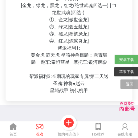
[金龙，绿龙，黑龙，红龙(绝世武魂四选一) ] *1
绝世武魂(四选-):
①、金龙[傲世金龙]
②、绿龙[碧玉虬龙]
③、黑龙[墨韵厌龙]
④、红龙[炼狱炎龙]
帮派福利1:
黄金虎 霸天虎 坐骑神兽麒麟：腾霄瑞
安卓下载
麟 跑车:泰坦彗星 摩托车:银河疾影
苹果下载
帮派福利2:长期玩的玩家专属/第二天送
圣魂:神将●赵云
返回
星域战甲:初代机甲
预约领充值卡
首页
游戏
H5推荐
在线客服