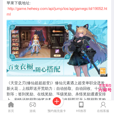
苹果下载地址:
http://game.hehesy.com/api/jump/ios/ag/gamegc/id/19052.ht
ml
《天堂之刃(修仙超超超变)》修仙元素遇上超变单职业迸发
新火花，上线即送开荒助力：自动拾取、自动回收、十亿切
割等；签到奖励、在线奖励、等级奖励、杀怪奖励通通安排
上，刷怪还能获取抽奖次数，只要肯肝即可无上限获取直购
币。守御天罡、御天战魂、群切神技等多种玩法系统等待探
索，激战沙城必不可少，大道修行铸就新传奇，快来加入不
预约领充值卡
首页
游戏
H5推荐
在线客服