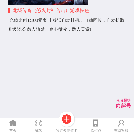
神
封
火
合
神
封
龙城传奇（怒火封神合击）游戏特色
击
合
神
"充值比例1:100元宝 上线送自动挂机，自动回收，自动拾取!
）
击
合
升级轻松 散人追梦、良心微变，散人天堂!"
）
击
）
预约领充值卡
首页
游戏
H5推荐
在线客服