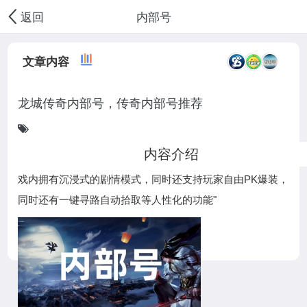
内部号
返回
文章内容
龙城传奇内部号，传奇内部号推荐
内容介绍
"1.85自带经典复古战法道三职业玩法的热血传奇手游， 游
龙
戏内拥有沉浸式的剧情模式，同时还支持玩家自由PK爆装，
城
龙
同时还有一键寻路自动拾取等人性化的功能"
传
城
龙
奇
传
城
（
奇
传
怒
（
奇
火
怒
（
封
火
怒