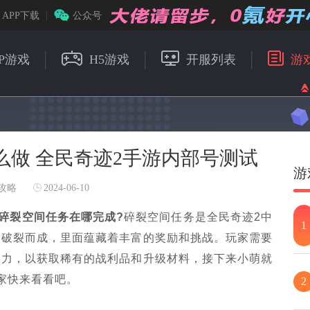
APP下载
公众号
P游戏
H5游戏
开服列表
游
么做 全民奇迹2手游内部号测试
游
攻略
2024-06-10
2碎裂空间任务在哪完成?
碎裂空间任务是全民奇迹2中
1
力破裂而成，里面蕴藏着丰富的奖励和挑战。玩家需要
实力，以获取稀有的战利品和升级材料，接下来小萌就
家快来看看吧。
2