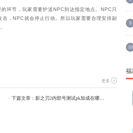
的环节，玩家需要护送NPC到达指定地点。NPC只
攻击，NPC就会停止行动。所以玩家需要合理安排副
9
务。
10
福
更多
下篇文章：影之刃2内部号测试pk加成在哪里 影之刃2pk加成一览