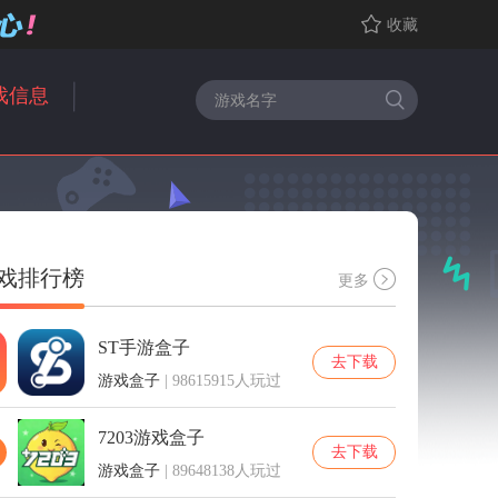
收藏
戏信息
戏排行榜
更多
ST手游盒子
去下载
游戏盒子
| 98615915人玩过
7203游戏盒子
去下载
游戏盒子
| 89648138人玩过