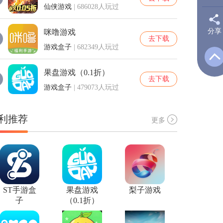
仙侠游戏
| 686028人玩过
分享
咪噜游戏
新
去下载
游戏盒子
| 682349人玩过
Q
果盘游戏（0.1折）
去下载
游戏盒子
| 479073人玩过
Q
利推荐
更多
ST手游盒
果盘游戏
梨子游戏
子
（0.1折）