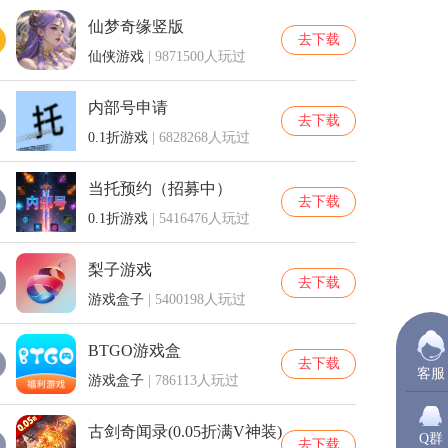
仙梦奇缘竖版
去下载
仙侠游戏
| 9871500人玩过
内部号申请
去下载
0.1折游戏
| 6828268人玩过
当托预约（招募中）
去下载
0.1折游戏
| 5416476人玩过
梨子游戏
去下载
游戏盒子
| 5400198人玩过
BTGO游戏盒
去下载
客服
游戏盒子
| 786113人玩过
古剑奇闻录(0.05折满V神装)
Q群
去下载