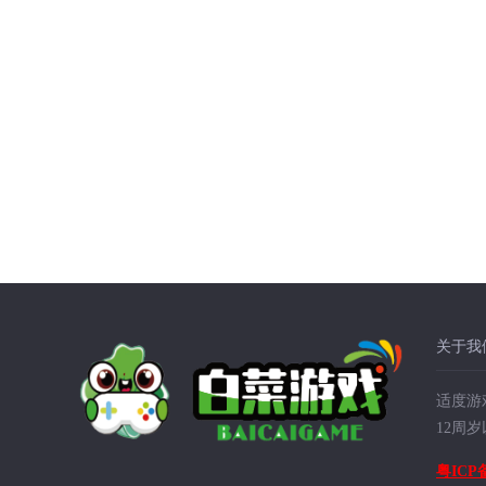
关于我
适度游
12周
粤ICP备