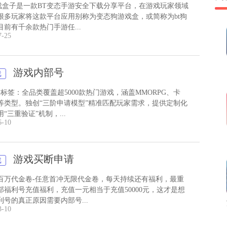
游戏盒子是一款BT变态手游安全下载分享平台，在游戏玩家领域
很多玩家将这款平台应用别称为变态狗游戏盒，或简称为bt狗
前有千余款热门手游任...
7-25
游戏内部号
戏
标签：全品类覆盖超5000款热门游戏，涵盖MMORPG、卡
等类型。独创“三阶申请模型”精准匹配玩家需求，提供定制化
“三重验证”机制，...
6-10
游戏买断申请
戏
百万代金卷-任意首冲无限代金卷，每天持续还有福利，最重
部福利号充值福利，充值一元相当于充值50000元，这才是想
利号的真正原因需要内部号...
3-10