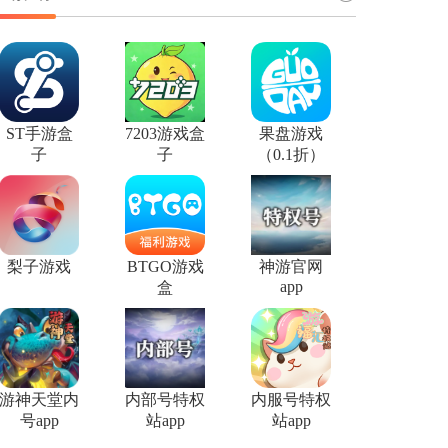
ST手游盒
7203游戏盒
果盘游戏
子
子
（0.1折）
梨子游戏
BTGO游戏
神游官网
app
盒
游神天堂内
内部号特权
内服号特权
号app
站app
站app