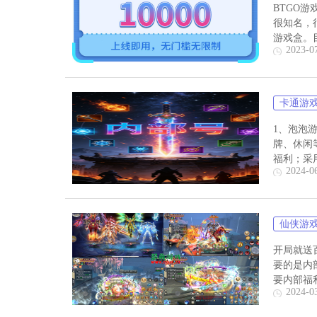
BTGO
很知名，
游戏盒。目
2023-0
卡通游
1、泡泡游
牌、休闲
福利；采用
2024-0
仙侠游
开局就送
要的是内
要内部福
2024-0