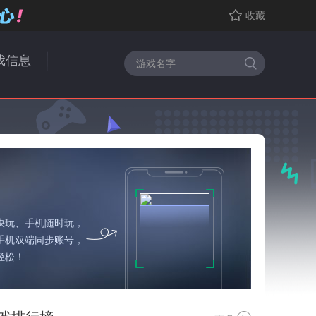
收藏
戏信息
快玩、手机随时玩，
手机双端同步账号，
轻松！