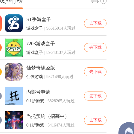
戏排行榜
更多
ST手游盒子
去下载
游戏盒子
| 98615914人玩过
7203游戏盒子
去下载
游戏盒子
| 89648137人玩过
仙梦奇缘竖版
去下载
仙侠游戏
| 9871498人玩过
内部号申请
去下载
0.1折游戏
| 6828265人玩过
当托预约（招募中）
去下载
0.1折游戏
| 5416474人玩过