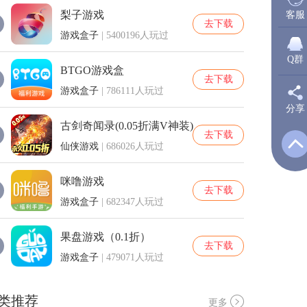
梨子游戏
客服
去下载
游戏盒子
| 5400196人玩过
Q群
BTGO游戏盒
去下载
游戏盒子
| 786111人玩过
分享
新
古剑奇闻录(0.05折满V神装)
去下载
仙侠游戏
| 686026人玩过
Q
咪噜游戏
去下载
游戏盒子
| 682347人玩过
Q
果盘游戏（0.1折）
去下载
游戏盒子
| 479071人玩过
类推荐
更多